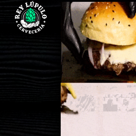
Mi
Home
Pedido
Home
REGISTRARSE
Carta
MIS
Digital
PEDIDOS
PAGAR
Burger
MERCADITO
Papas
Tabla
y
Snaks