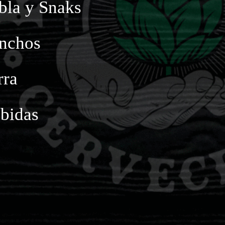
bla y Snaks
nchos
rra
bidas