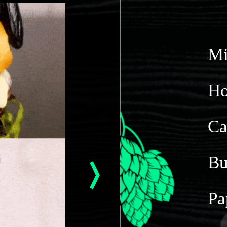
Mi
Delivery disponible por PedidosYa
H
© Whatsapp de contacto +54 9 3883 33-5395
Ca
Bu
Pa